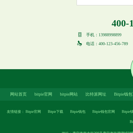
400-
产品展示标题
手机：13988998899
电话：400-123-456-789
产品展示标题
网站首页
bitpie官网
bitpie网站
比特派网址
Bitpie钱
友情链接：
Bitpie官网
Bitpie下载
Bitpie钱包
Bitpie钱包官网
Bitpi
B