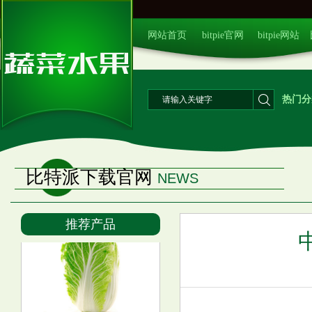
网站首页
bitpie官网
bitpie网站
热门分
比特派
比特派下载官网
NEWS
产品展示标题
推荐产品