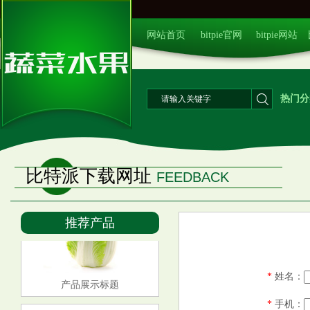
网站首页
bitpie官网
bitpie网站
热门分
比特派
产品展示标题
比特派下载网址
FEEDBACK
推荐产品
*
姓名：
产品展示标题
*
手机：