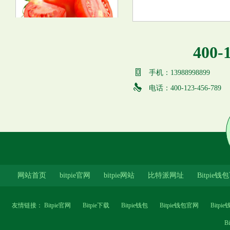
产品展示标题
400-
手机：13988998899
电话：400-123-456-789
产品展示标题
网站首页
bitpie官网
bitpie网站
比特派网址
Bitpie钱
友情链接：
Bitpie官网
Bitpie下载
Bitpie钱包
Bitpie钱包官网
Bitpi
B